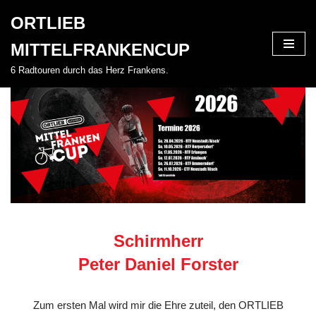
ORTLIEB
Zum
MITTELFRANKENCUP
Inhalt
springen
6 Radtouren durch das Herz Frankens.
Schirmherr
Peter Daniel Forster
Zum ersten Mal wird mir die Ehre zuteil, den ORTLIEB